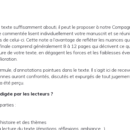
 texte suffisamment abouti, il peut le proposer à notre Compagn
e commentée lisent individuellement votre manuscrit et se réuni
de celui-ci. Cette note a l’avantage de refléter les nuances qu
 finale comprend généralement 8 à 12 pages qui décrivent ce qu
ture de votre texte, en dégagent les forces et les faiblesses év
ioration.
mule, d’annotations pointues dans le texte. Il s’agit ici de rec
onnes auront confrontés, discutés et expurgés de tout jugement
a été perçu.
igée par les lecteurs ?
arties :
’histoire et des thèmes
la lecture du texte (émotions, réflexions, ambiance…)