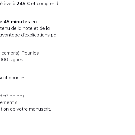
’élève à
24
5 €
et comprend
e 45 minutes
en
enu de la note et de la
vantage d’explications par
compris). Pour les
 000 signes
rit pour les
REG BE BB) –
uement si
ation de votre manuscrit.