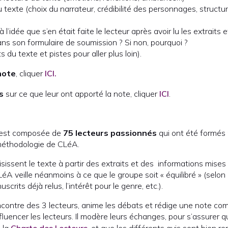
 texte (choix du narrateur, crédibilité des personnages, structure
à l’idée que s’en était faite le lecteur après avoir lu les extraits
ans son formulaire de soumission ? Si non, pourquoi ?
s du texte et pistes pour aller plus loin).
note
, cliquer
ICI.
rs
sur ce que leur ont apporté la note, cliquer
ICI
.
 est composée de
75 lecteurs passionnés
qui ont été formés
 méthodologie de CLéA.
isissent le texte à partir des extraits et des informations mises
LéA veille néanmoins à ce que le groupe soit « équilibré » (selon l
crits déjà relus, l’intérêt pour le genre, etc.).
contre des 3 lecteurs, anime les débats et rédige une note comm
fluencer les lecteurs. Il modère leurs échanges, pour s’assurer 