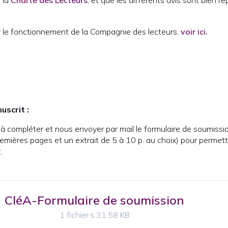
 la
Charte des Lecteurs
, et que les différents avis sont bien 
r le fonctionnement de la Compagnie des lecteurs,
voir ici
.
scrit :
à compléter et nous envoyer par mail le formulaire de soumissio
remières pages et un extrait de 5 à 10 p. au choix) pour permett
t.
CléA-Formulaire de soumission
1 fichier·s
31.58 KB