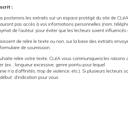
crit :
s posterons les extraits sur un espace protégé du site de CLé
n’auront pas accès à vos informations personnelles (nom, télépho
ymat de l’auteur, pour éviter que les lecteurs soient influencés
isissent de relire le texte ou non, sur la base des extraits envo
formulaire de soumission.
uhaite relire votre texte, CLéA vous communiquera les raisons 
r (ex. : longueur excessive, genre pointu pour lequel
e n’a d’affinités, trop de violence, etc.). Si plusieurs lecteurs
n début d’indication pour vous.