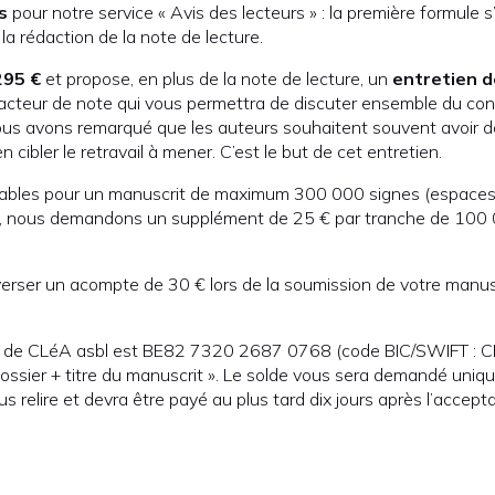
s
pour notre service « Avis des lecteurs » : la première formule s
 la rédaction de la note de lecture.
295 €
et propose, en plus de la note de lecture, un
entretien d
acteur de note qui vous permettra de discuter ensemble du cont
us avons remarqué que les auteurs souhaitent souvent avoir da
en cibler le retravail à mener. C’est le but de cet entretien.
valables pour un manuscrit de maximum 300 000 signes (espaces 
x, nous demandons un supplément de 25 € par tranche de 100
ser un acompte de 30 € lors de la soumission de votre manusc
 de CLéA asbl est BE82 7320 2687 0768 (code BIC/SWIFT : C
dossier + titre du manuscrit ». Le solde vous sera demandé uniq
us relire et devra être payé au plus tard dix jours après l’accept