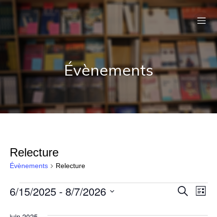
Évènements
Relecture
Évènements
Relecture
6/15/2025
 - 
8/7/2026
Évènements
N
R
R
L
e
S
i
a
c
e
é
s
juin 2025
h