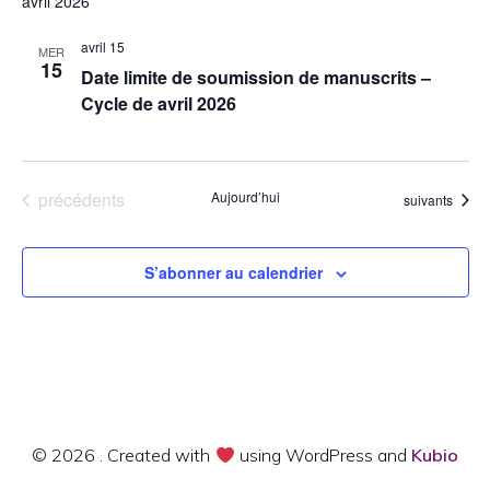
avril 2026
s
a
É
avril 15
MER
v
15
Date limite de soumission de manuscrits –
v
Cycle de avril 2026
i
è
g
n
e
Évènements
précédents
Aujourd’hui
Évènements
suivants
a
m
t
e
S’abonner au calendrier
i
n
t
o
n
d
© 2026 . Created with
using WordPress and
Kubio