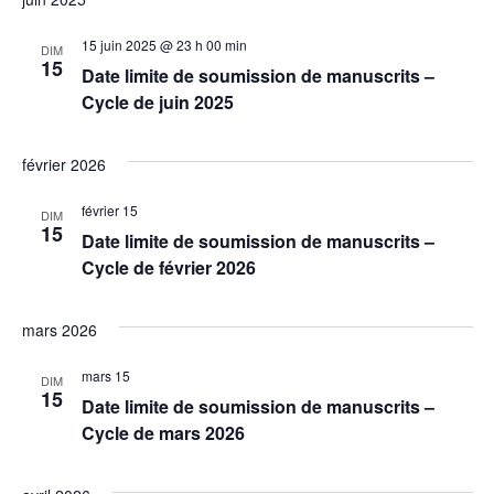
l
t
v
e
e
e
c
r
15 juin 2025 @ 23 h 00 min
c
i
DIM
c
15
t
Date limite de soumission de manuscrits –
h
h
i
g
e
Cycle de juin 2025
o
a
n
e
n
t
février 2026
e
r
z
i
u
février 15
DIM
c
n
15
o
Date limite de soumission de manuscrits –
e
Cycle de février 2026
d
h
n
a
t
d
e
e
mars 2026
.
e
e
mars 15
DIM
v
15
Date limite de soumission de manuscrits –
t
u
Cycle de mars 2026
n
e