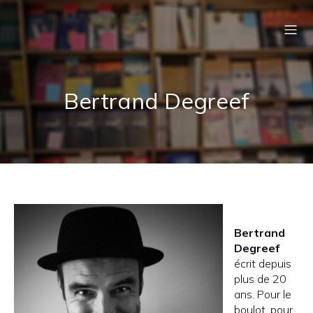
Bertrand Degreef
Bertrand
Degreef
écrit depuis
plus de 20
ans. Pour le
boulot, pour