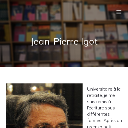
Jean-Pierre Igot
Universitaire à la
retraite, je me
suis remis à
l’écriture sous
différentes
formes. Après un
premier petit