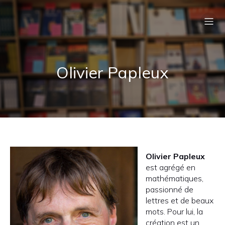
Olivier Papleux
Olivier Papleux
est agrégé en
mathématiques,
passionné de
lettres et de beaux
mots. Pour lui, la
création est un