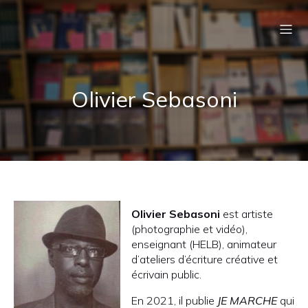
Olivier Sebasoni
Olivier Sebasoni
est artiste
(photographie et vidéo),
enseignant (HELB), animateur
d’ateliers d’écriture créative et
écrivain public.
En 2021, il publie
JE MARCHE
qui