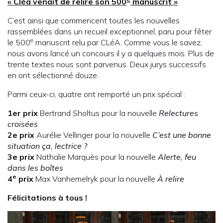
« Cléa venait de relire son 500
manuscrit »
C’est ainsi que commencent toutes les nouvelles
rassemblées dans un recueil exceptionnel, paru pour fêter
e
le 500
manuscrit relu par CLéA. Comme vous le savez,
nous avons lancé un concours il y a quelques mois. Plus de
trente textes nous sont parvenus. Deux jurys successifs
en ont sélectionné douze.
Parmi ceux-ci, quatre ont remporté un prix spécial :
1er prix
Bertrand Sholtus pour la nouvelle
Relectures
croisées
2e prix
Aurélie Vellinger pour la nouvelle
C’est une bonne
situation ça, lectrice ?
3e prix
Nathalie Marquès pour la nouvelle
Alerte, feu
dans les boîtes
e
4
prix
Max Vanhemelryk pour la nouvelle
À relire
Félicitations à tous !